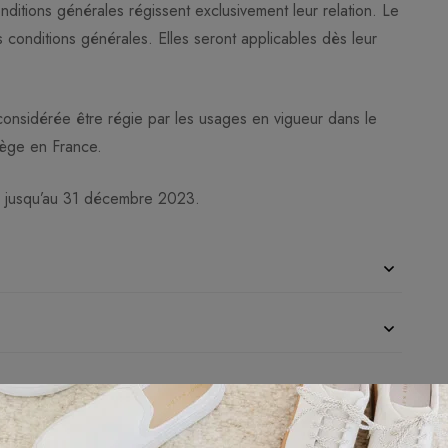
ditions générales régissent exclusivement leur relation. Le
 conditions générales. Elles seront applicables dès leur
t considérée être régie par les usages en vigueur dans le
siège en France.
es jusqu’au 31 décembre 2023.