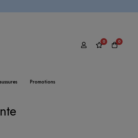
0
0
ussures
Promotions
nte